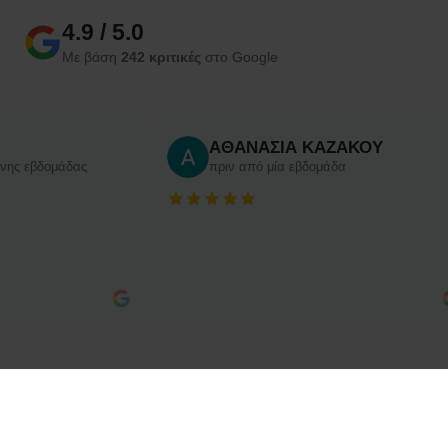
4.9 / 5.0
Με βάση
242 κριτικές
στο Google
ΑΘΑΝΑΣΙΑ ΚΑΖΑΚΟΥ
ενης εβδομάδας
πριν από μία εβδομάδα
2310234111
info@mikrosyskeves.gr