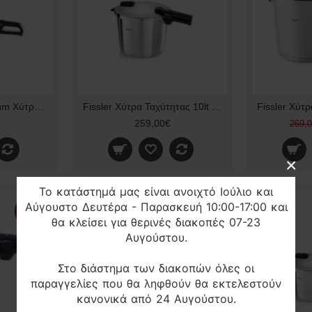
Fissler Vitavit Premium Χύτρα Ταχύτητας 8L
Fissler Χύτρα Ταχύτητας 10lt 26cm Vitaquick Premium 60281010000
259,00€
269,
×
Το κατάστημά μας είναι ανοιχτό Ιούλιο και
Αύγουστο Δευτέρα - Παρασκευή 10:00-17:00 και
-10%
-5%
θα κλείσει για θερινές διακοπές 07-23
Αυγούστου.
Στο διάστημα των διακοπών όλες οι
παραγγελίες που θα ληφθούν θα εκτελεστούν
κανονικά από 24 Αυγούστου.