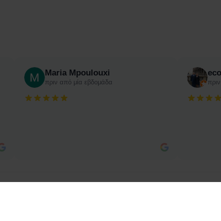
Maria Mpoulouxi
ec
πριν από μία εβδομάδα
πριν