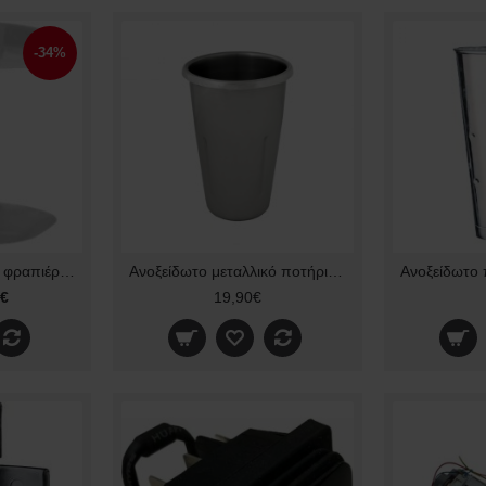
-34%
Αναδευτήρας διπλός φραπιέρας JOHNY. AK/2 2T original 20.01.0.0004
Ανοξείδωτο μεταλλικό ποτήρι Φραπιέρας Johny AK2, AK3 original
0€
19,90€