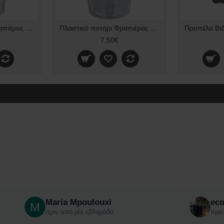
Πλαστικό ποτήρι Φραπιέρας Artemis Original Κρεμαστό
Πλαστικό ποτήρι Φραπιέρας Johny AK2-AK3 original
7,50€
Maria Mpoulouxi
ec
πριν από μία εβδομάδα
πριν