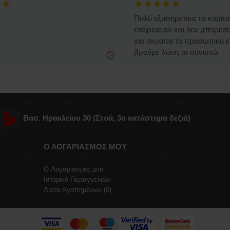
Πολύ εξυπηρετικα τα κορίτσ
εταιρεία.αν και δεν μπόρε
για σκούπα το προσωπικό έ
βρούμε λύση.το συνιστώ
Βασ. Ηρακλείου 30 (Στοά, 3o κατάστημα δεξιά)
Ο ΛΟΓΑΡΙΑΣΜΟΣ ΜΟΥ
O Λογαριασμός μου
Ιστορικό Παραγγελιών
Λίστα Αγαπημένων (
0
)