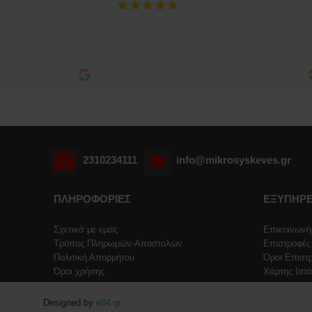
2310234111
info@mikrosyskeves.gr
ΠΛΗΡΟΦΟΡΙΕΣ
ΕΞΥΠΗΡΕ
Σχετικά με εμάς
Επικοινωνή
Τρόπος Πληρωμών-Αποστολών
Επιστροφές
Πολιτική Απορρήτου
Όροι Επιστ
Όροι χρήσης
Χάρτης Ιστ
Designed by
e64.gr