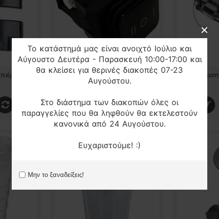
×
Το κατάστημά μας είναι ανοιχτό Ιούλιο και
Αύγουστο Δευτέρα - Παρασκευή 10:00-17:00 και
θα κλείσει για θερινές διακοπές 07-23
Βάση για ποτήρι φραπιέρας Johny (AK2…AK/2-2T…) ORIGINAL
Διακόπτης φραπιέρας Johny AK2 original 3 θέσεων
Αυγούστου.
10,00€
Στο διάστημα των διακοπών όλες οι
παραγγελίες που θα ληφθούν θα εκτελεστούν
κανονικά από 24 Αυγούστου.
Ευχαριστούμε! :)
Μην το ξαναδείξεις!