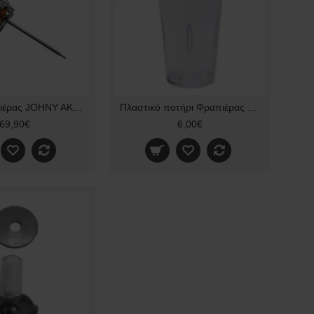
Μοτέρ φραπιέρας JOHNY AK2/2T 400Watt 28000rpm original
Πλαστικό ποτήρι Φραπιέρας Artemis Original Κουμπωτό
69,90€
6,00€