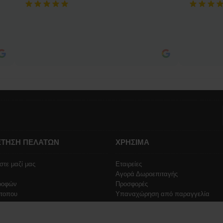
ΤΗΣΗ ΠΕΛΑΤΩΝ
ΧΡΗΣΙΜΑ
στε μαζί μας
Εταιρείες
Αγορά Δωροεπιταγής
ροφών
Προσφορές
ότοπου
Υπαναχώρηση από παραγγελία