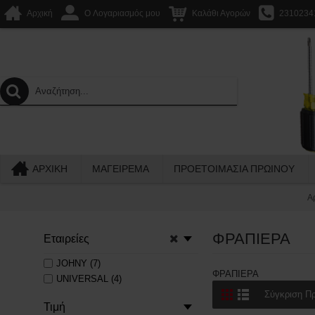
Αρχική
O Λογαριασμός μου
Καλάθι Αγορών
2310234
ΑΡΧΙΚΉ
ΜΑΓΕΙΡΕΜΑ
ΠΡΟΕΤΟΙΜΑΣΙΑ ΠΡΩΙΝΟΥ
Α
ΦΡΑΠΙΕΡΑ
Εταιρείες
JOHNY (7)
ΦΡΑΠΙΕΡΑ
UNIVERSAL (4)
Σύγκριση Πρ
Τιμή