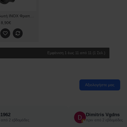
Προπέλα Βιδωτή ΙΝΟΧ Φραπιέρας Johny AK2 ORIGINAL 50.01.0.0006
8,90€
Εμφάνιση 1 έως 11 από 11 (1 Σελ.)
Αξιολογήστε μας
o1962
Dimitris Vgdns
 από 2 εβδομάδες
πριν από 2 εβδομάδες