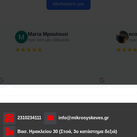
Αξιολογήστε μας
Maria Mpoulouxi
ec
πριν από μία εβδομάδα
πριν
2310234111
info@mikrosyskeves.gr
Βασ. Ηρακλείου 30 (Στοά, 3o κατάστημα δεξιά)