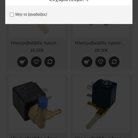
Μην το ξαναδείξεις!
Ηλεκτροβαλβίδα πρεσσοσιδήρου Tefal Original
Ηλεκτροβαλβίδα πρεσσοσιδήρου Tefal Rowenta Original CS-00129465
16,00€
28,00€