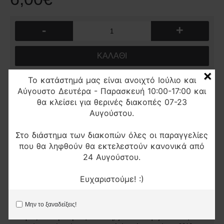
-
+
ΚΑΛΆΘΙ
×
Το κατάστημά μας είναι ανοιχτό Ιούλιο και
Επιθυμητό
Σύγκριση
Αύγουστο Δευτέρα - Παρασκευή 10:00-17:00 και
θα κλείσει για θερινές διακοπές 07-23
Αυγούστου.
Περιγραφή
Στο διάστημα των διακοπών όλες οι παραγγελίες
Βάση σακούλας σκούπας original Rowenta Silence Force
που θα ληφθούν θα εκτελεστούν κανονικά από
Xtreme RS-RT3535, SS-1600007380
24 Αυγούστου.
Κατάλληλο για τα μοντέλα
RO5820, RO5821, RO5822, RO5823, RO5825, RO5832,
Ευχαριστούμε! :)
RO5833, RO5911, RO5913, RO5925, RO5931,RO5933, RO5938,
RO5945, RO5948, RO5951, RO5955
Μην το ξαναδείξεις!
*Εάν δεν είστε σίγουροι ότι τα ανταλλακτικά που βλέπετε
ταιριάζουν στη δική σας συσκευή, για να αποφύγετε λάθος