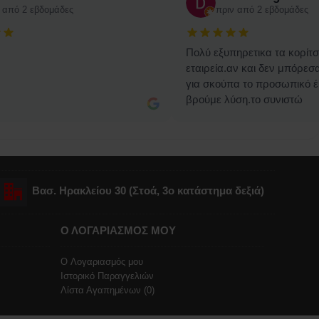
 από 2 εβδομάδες
πριν από 2 εβδομάδες
Πολύ εξυπηρετικα τα κορίτσ
εταιρεία.αν και δεν μπόρε
για σκούπα το προσωπικό έ
βρούμε λύση.το συνιστώ
Βασ. Ηρακλείου 30 (Στοά, 3o κατάστημα δεξιά)
Ο ΛΟΓΑΡΙΑΣΜΟΣ ΜΟΥ
O Λογαριασμός μου
Ιστορικό Παραγγελιών
Λίστα Αγαπημένων (
0
)