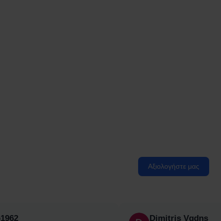
Αξιολογήστε μας
o1962
Dimitris Vgdns