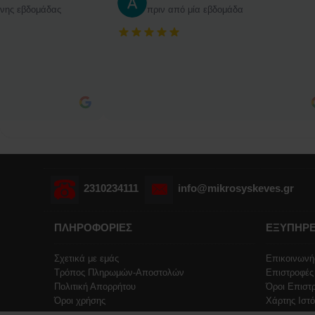
ενης εβδομάδας
πριν από μία εβδομάδα
2310234111
info@mikrosyskeves.gr
ΠΛΗΡΟΦΟΡΙΕΣ
ΕΞΥΠΗΡΕ
Σχετικά με εμάς
Επικοινωνή
Τρόπος Πληρωμών-Αποστολών
Επιστροφές
Πολιτική Απορρήτου
Όροι Επιστ
Όροι χρήσης
Χάρτης Ιστ