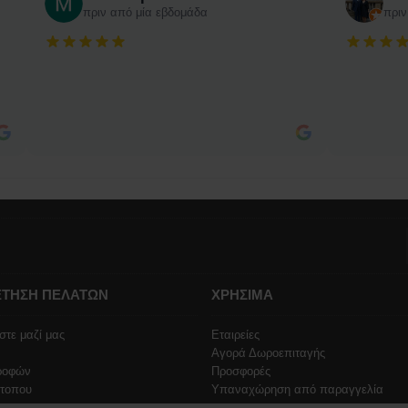
πριν από μία εβδομάδα
πριν
ΤΗΣΗ ΠΕΛΑΤΩΝ
ΧΡΗΣΙΜΑ
στε μαζί μας
Εταιρείες
Αγορά Δωροεπιταγής
ροφών
Προσφορές
ότοπου
Υπαναχώρηση από παραγγελία