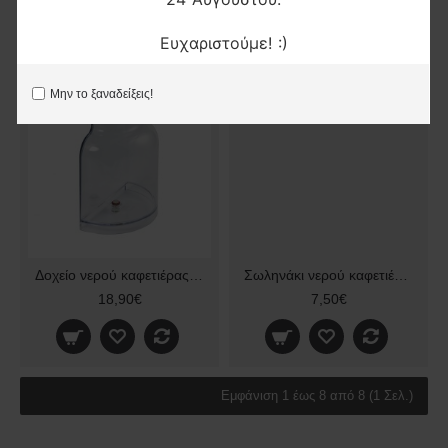
Ευχαριστούμε! :)
Μην το ξαναδείξεις!
Δοχείο νερού καφετιέρας original NESPRESSO DELONGHI ES0098740
Σωληνάκι νερού καφετιέρας Krups 874
18,90€
7,50€
Εμφάνιση 1 έως 8 από 8 (1 Σελ.)