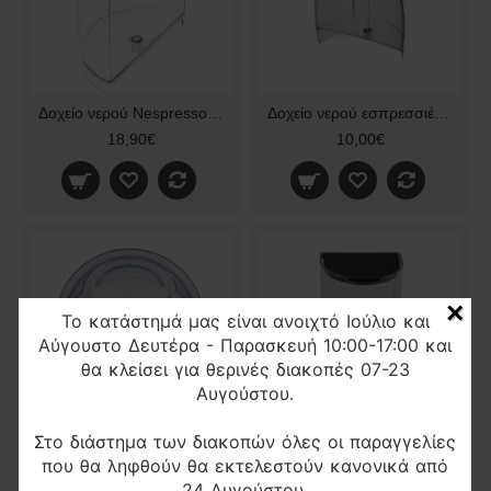
Δοχείο νερού Nespresso Krups Essenza XN series MS-0039142
Δοχείο νερού εσπρεσσιέρας Dolce Gusto Krups GENIO
18,90€
10,00€
×
Το κατάστημά μας είναι ανοιχτό Ιούλιο και
Αύγουστο Δευτέρα - Παρασκευή 10:00-17:00 και
θα κλείσει για θερινές διακοπές 07-23
Αυγούστου.
Στο διάστημα των διακοπών όλες οι παραγγελίες
Δοχείο Νερού Καφετιέρας espresso KRUPS Dolce Gusto
Δοχείο Νερού Καφετιέρας NESPRESSO INISSIA Delonghi, KRUPS XN1001 MS-624403
που θα ληφθούν θα εκτελεστούν κανονικά από
14,90€
10,50€
24 Αυγούστου.