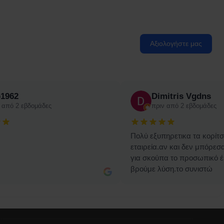
Αξιολογήστε μας
o1962
Dimitris Vgdns
 από 2 εβδομάδες
πριν από 2 εβδομάδες
Πολύ εξυπηρετικα τα κορίτσ
εταιρεία.αν και δεν μπόρε
για σκούπα το προσωπικό έ
βρούμε λύση.το συνιστώ