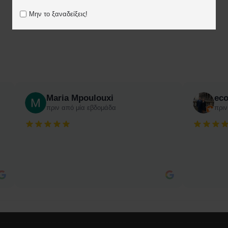
Μην το ξαναδείξεις!
Maria Mpoulouxi
ec
πριν από μία εβδομάδα
πριν