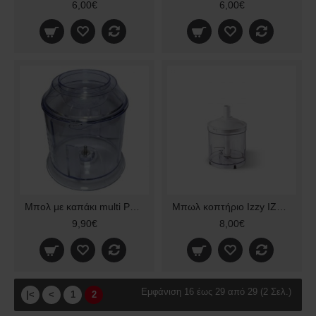
6,00€
6,00€
Μπολ με καπάκι multi Pyrex Sb223 333965
Μπωλ κοπτήριο Izzy IZ1001 κομπλέ 223537
9,90€
8,00€
Εμφάνιση 16 έως 29 από 29 (2 Σελ.)
|<
<
1
2