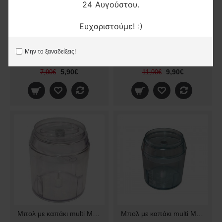
24 Αυγούστου.
Ευχαριστούμε! :)
Μην το ξαναδείξεις!
Μπολ με καπάκι multi Izzy, Kenwood
Μπολ με καπάκι multi Izzy 600 222510
5,90€
9,90€
7,90€
11,90€
Μπολ με καπάκι multi Moulinex Παλαιού Τύπου
Μπολ με καπάκι multi Moulinex Τ71 νέου τύπου