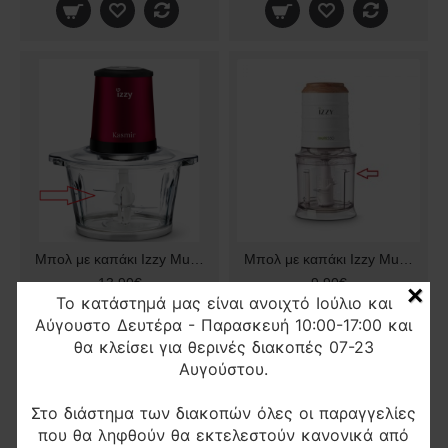
Μπολ με καπάκι Izzy Multi KASMIR IZ-6903 ORIGINAL 224089
Μπολ με καπάκι Izzy Multi Wooden IZ-6906 original 224852
13,90€
9,90€
×
Το κατάστημά μας είναι ανοιχτό Ιούλιο και
Αύγουστο Δευτέρα - Παρασκευή 10:00-17:00 και
θα κλείσει για θερινές διακοπές 07-23
Αυγούστου.
-25%
-17%
Στο διάστημα των διακοπών όλες οι παραγγελίες
που θα ληφθούν θα εκτελεστούν κανονικά από