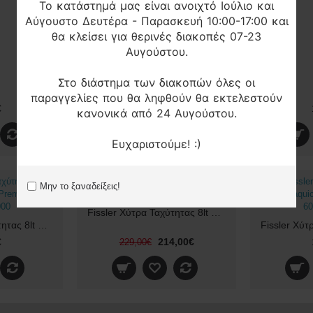
Το κατάστημά μας είναι ανοιχτό Ιούλιο και
Αύγουστο Δευτέρα - Παρασκευή 10:00-17:00 και
θα κλείσει για θερινές διακοπές 07-23
Αυγούστου.
Στο διάστημα των διακοπών όλες οι
Fissler Χύτρα Ταχύτητας 10lt 26cm Vitaquick 600700010
παραγγελίες που θα ληφθούν θα εκτελεστούν
€
248,00€
269,00€
κανονικά από 24 Αυγούστου.
Ευχαριστούμε! :)
Μην το ξαναδείξεις!
-7%
Fissler Χύτρα Ταχύτητας 8lt 26cm Vitaquick 60070008
Fissler Χύτρα Ταχύτητας 8lt 26cm Vitaquick Premium 60281008000
€
214,00€
229,00€