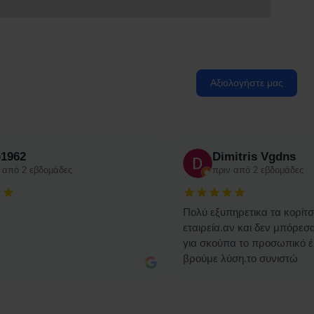
Αξιολογήστε μας
o1962
Dimitris Vgdns
 από 2 εβδομάδες
πριν από 2 εβδομάδες
Πολύ εξυπηρετικα τα κορίτσ
εταιρεία.αν και δεν μπόρε
για σκούπα το προσωπικό έ
βρούμε λύση.το συνιστώ