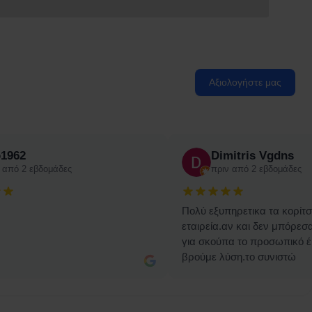
Αξιολογήστε μας
o1962
Dimitris Vgdns
 από 2 εβδομάδες
πριν από 2 εβδομάδες
Πολύ εξυπηρετικα τα κορίτσ
εταιρεία.αν και δεν μπόρε
για σκούπα το προσωπικό έ
βρούμε λύση.το συνιστώ