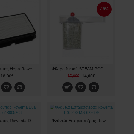
-18%
Φίλτρo Σκούπας Hepa Rowenta Silence Force Original
Φίλτρο Νερού STEAM POD ROWENTA LOREAL LP8500
18,00€
14,00€
17,00€
Φίλτρο σκούπας Rowenta Dual Force ZR005203
Φλάντζα Εσπρεσσιέρας Rowenta ES3200 MS-622609