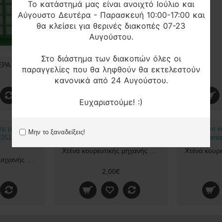
Το κατάστημά μας είναι ανοιχτό Ιούλιο και
Αύγουστο Δευτέρα - Παρασκευή 10:00-17:00 και
θα κλείσει για θερινές διακοπές 07-23
Αυγούστου.
Στο διάστημα των διακοπών όλες οι
Φίλτρο σκούπας HEPA ROWENTA SOAM Original
παραγγελίες που θα ληφθούν θα εκτελεστούν
18,00€
κανονικά από 24 Αυγούστου.
Ευχαριστούμε! :)
Μην το ξαναδείξεις!
Χτένα κουρευτικής μηχανής Rowenta TN5020 Original
Χτένα κουρευτικής μηχανής Rowenta TN5020 HC051 Original 9mm
2,00€