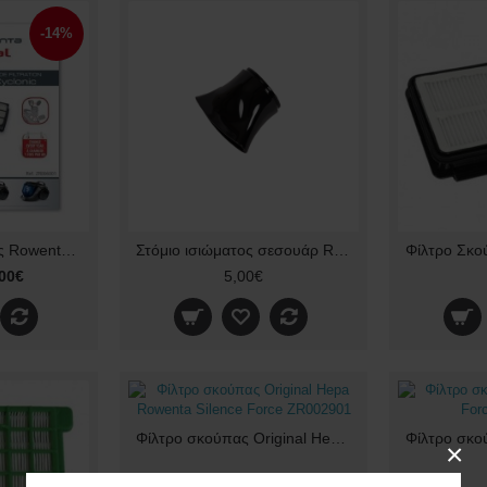
-14%
Σετ φίλτρα σκούπας Rowenta X-treme power cyclonic Original ZR006001
Στόμιο ισιώματος σεσουάρ ROWENTA CV4902 Original CS-00119151
00€
5,00€
Φίλτρο σκούπας Original Hepa Rowenta Silence Force ZR002901
×